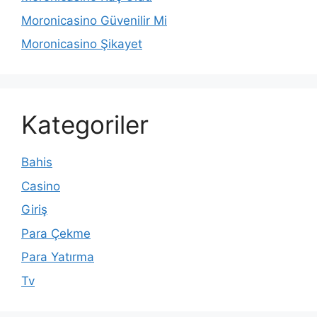
Moronicasino Güvenilir Mi
Moronicasino Şikayet
Kategoriler
Bahis
Casino
Giriş
Para Çekme
Para Yatırma
Tv