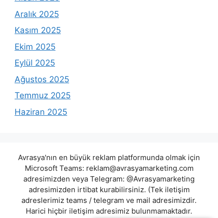
Aralık 2025
Kasım 2025
Ekim 2025
Eylül 2025
Ağustos 2025
Temmuz 2025
Haziran 2025
Avrasya'nın en büyük reklam platformunda olmak için
Microsoft Teams:
reklam@avrasyamarketing.com
adresimizden veya Telegram: @Avrasyamarketing
adresimizden irtibat kurabilirsiniz. (Tek iletişim
adreslerimiz teams / telegram ve mail adresimizdir.
Harici hiçbir iletişim adresimiz bulunmamaktadır.