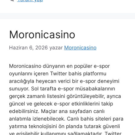
Moronicasino
Haziran 6, 2026
yazar
Moronicasino
Moronicasino dünyanın en popüler e-spor
oyunlarını içeren Twitter bahis platformu
aracılığıyla heyecan verici bir e-spor deneyimi
sunuyor. Sol tarafta e-spor müsabakalarının
gerçek zamanlı listesini görüntüleyebilir, ayrıca
güncel ve gelecek e-spor etkinliklerini takip
edebilirsiniz. Maçlar ana sayfadan canlı
anlatımla izlenebilecek. Canlı bahis siteleri para
yatırma teknolojisini ön planda tutarak güvenli
ve erişilebilir kullanımını sağlamaktadır. Twitter