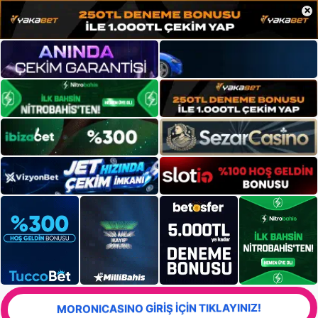
×
MORONICASINO GİRİŞ İÇİN TIKLAYINIZ!