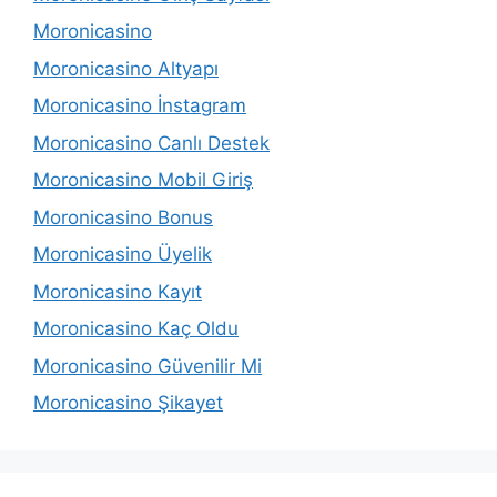
Moronicasino
Moronicasino Altyapı
Moronicasino İnstagram
Moronicasino Canlı Destek
Moronicasino Mobil Giriş
Moronicasino Bonus
Moronicasino Üyelik
Moronicasino Kayıt
Moronicasino Kaç Oldu
Moronicasino Güvenilir Mi
Moronicasino Şikayet