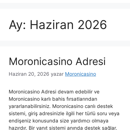
Ay:
Haziran 2026
Moronicasino Adresi
Haziran 20, 2026
yazar
Moronicasino
Moronicasino Adresi devam edebilir ve
Moronicasino karlı bahis fırsatlarından
yararlanabilirsiniz. Moronicasino canlı destek
sistemi, giriş adresinizle ilgili her türlü soru veya
endişeniz konusunda size yardımcı olmaya
hazırdır. Bir yanıt sistemi anında destek sağlar.