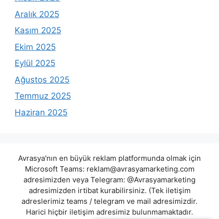
Aralık 2025
Kasım 2025
Ekim 2025
Eylül 2025
Ağustos 2025
Temmuz 2025
Haziran 2025
Avrasya'nın en büyük reklam platformunda olmak için
Microsoft Teams:
reklam@avrasyamarketing.com
adresimizden veya Telegram: @Avrasyamarketing
adresimizden irtibat kurabilirsiniz. (Tek iletişim
adreslerimiz teams / telegram ve mail adresimizdir.
Harici hiçbir iletişim adresimiz bulunmamaktadır.