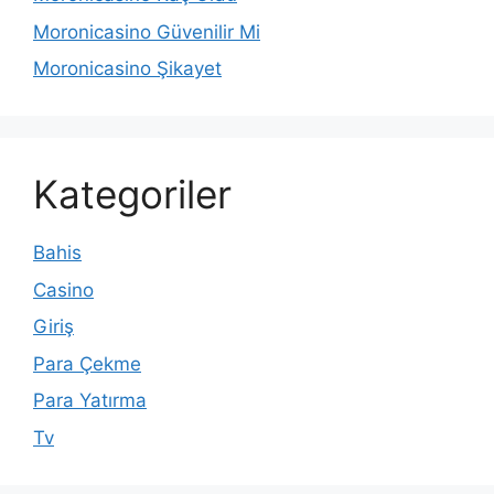
Moronicasino Güvenilir Mi
Moronicasino Şikayet
Kategoriler
Bahis
Casino
Giriş
Para Çekme
Para Yatırma
Tv