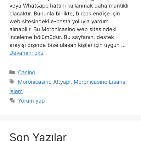
veya Whatsapp hattını kullanmak daha mantıklı
olacaktır. Bununla birlikte, birçok endişe için
web sitesindeki e-posta yoluyla yardım
alınabilir. Bu Moronicasino web sitesindeki
inceleme bölümüdür. Bu sayfanın, destek
arayışı dışında bize ulaşan kişiler için uygun …
Devamını oku
Kategoriler
Casino
Etiketler
Moronicasino Altyapı
,
Moronicasino Lisans
İşlem
Yorum yap
Son Yazılar