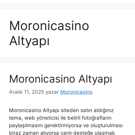
Moronicasino
Altyapı
Moronicasino Altyapı
Aralık 11, 2025
yazar
Moronicasino
Moronicasino Altyapı siteden satın aldığınız
tema, web yöneticisi ile belirli fotoğrafların
paylaşılmasını gerektirmiyorsa ve oluşturulması
biraz zaman alıyorsa canlı desteğe ulaşmak