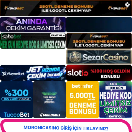
×
MORONICASINO GİRİŞ İÇİN TIKLAYINIZ!