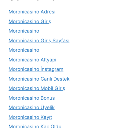
Moronicasino Adresi
Moronicasino Giriş
Moronicasino
Moronicasino Giriş Sayfası
Moronicasino
Moronicasino Altyapı
Moronicasino İnstagram
Moronicasino Canlı Destek
Moronicasino Mobil Giriş
Moronicasino Bonus
Moronicasino Üyelik
Moronicasino Kayıt
Moronicasino Kaç Oldu