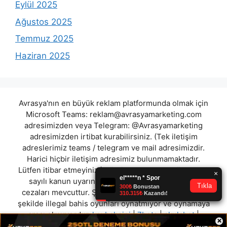
Eylül 2025
Ağustos 2025
Temmuz 2025
Haziran 2025
Avrasya'nın en büyük reklam platformunda olmak için
Microsoft Teams:
reklam@avrasyamarketing.com
adresimizden veya Telegram: @Avrasyamarketing
adresimizden irtibat kurabilirsiniz. (Tek iletişim
adreslerimiz teams / telegram ve mail adresimizdir.
Harici hiçbir iletişim adresimiz bulunmamaktadır.
Lütfen itibar etmeyiniz.) Türkiye yasalarına göre 7258
sayılı kanun uyarınca yasa dışı bahis oynamanın
cezaları mevcuttur. Şu an bulunduğunuz site hiç bir
şekilde illegal bahis oyunları oynatmıyor ve oynamaya
aracı olmuyordur.
koybahsini
|
7bets
|
akulabet
|
×
ladesbet
|
redkitcasino
|
focusbet
|
diyarbet
|
kampbet