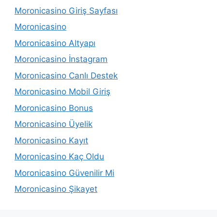
Moronicasino Giriş Sayfası
Moronicasino
Moronicasino Altyapı
Moronicasino İnstagram
Moronicasino Canlı Destek
Moronicasino Mobil Giriş
Moronicasino Bonus
Moronicasino Üyelik
Moronicasino Kayıt
Moronicasino Kaç Oldu
Moronicasino Güvenilir Mi
Moronicasino Şikayet