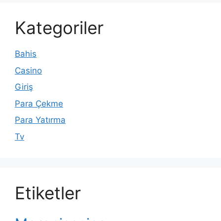
Kategoriler
Bahis
Casino
Giriş
Para Çekme
Para Yatırma
Tv
Etiketler