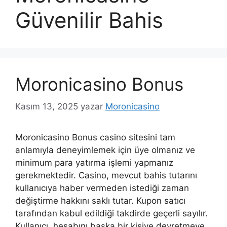
Güvenilir Bahis
Moronicasino Bonus
Kasım 13, 2025
yazar
Moronicasino
Moronicasino Bonus casino sitesini tam
anlamıyla deneyimlemek için üye olmanız ve
minimum para yatırma işlemi yapmanız
gerekmektedir. Casino, mevcut bahis tutarını
kullanıcıya haber vermeden istediği zaman
değiştirme hakkını saklı tutar. Kupon satıcı
tarafından kabul edildiği takdirde geçerli sayılır.
Kullanıcı, hesabını başka bir kişiye devretmeye