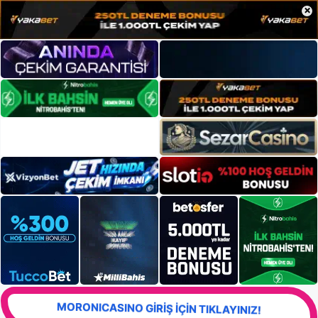
×
MORONICASINO GİRİŞ İÇİN TIKLAYINIZ!