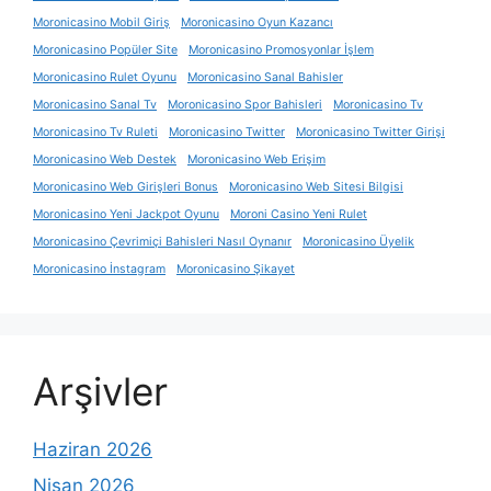
Moronicasino Mobil Giriş
Moronicasino Oyun Kazancı
Moronicasino Popüler Site
Moronicasino Promosyonlar İşlem
Moronicasino Rulet Oyunu
Moronicasino Sanal Bahisler
Moronicasino Sanal Tv
Moronicasino Spor Bahisleri
Moronicasino Tv
Moronicasino Tv Ruleti
Moronicasino Twitter
Moronicasino Twitter Girişi
Moronicasino Web Destek
Moronicasino Web Erişim
Moronicasino Web Girişleri Bonus
Moronicasino Web Sitesi Bilgisi
Moronicasino Yeni Jackpot Oyunu
Moroni Casino Yeni Rulet
Moronicasino Çevrimiçi Bahisleri Nasıl Oynanır
Moronicasino Üyelik
Moronicasino İnstagram
Moronicasino Şikayet
Arşivler
Haziran 2026
Nisan 2026