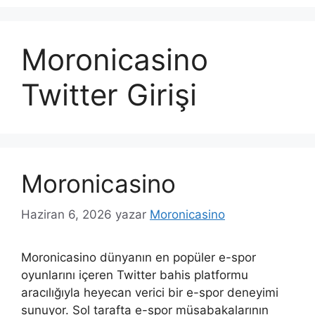
Moronicasino
Twitter Girişi
Moronicasino
Haziran 6, 2026
yazar
Moronicasino
Moronicasino dünyanın en popüler e-spor
oyunlarını içeren Twitter bahis platformu
aracılığıyla heyecan verici bir e-spor deneyimi
sunuyor. Sol tarafta e-spor müsabakalarının