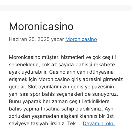
Moronicasino
Haziran 25, 2025
yazar
Moronicasino
Moronicasino müşteri hizmetleri ve çok çeşitli
seçeneklerle, çok az sayıda bahisçi rekabete
ayak uydurabilir. Casinoların canlı dünyasına
erişmek için Moronicasino giriş adresini girmeniz
gerekir. Slot oyunlarımızın geniş yelpazesinin
yanı sıra spor bahis seçenekleri de sunuyoruz.
Bunu yaparak her zaman çeşitli etkinliklere
bahis yapma fırsatına sahip olabilirsiniz. Aynı
zorlukları yaşamadan alışkanlıklarınızı bir üst
seviyeye taşıyabilirsiniz. Tek …
Devamını oku