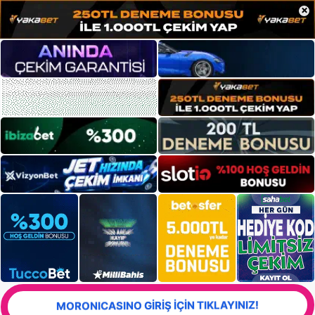
×
MORONICASINO GİRİŞ İÇİN TIKLAYINIZ!