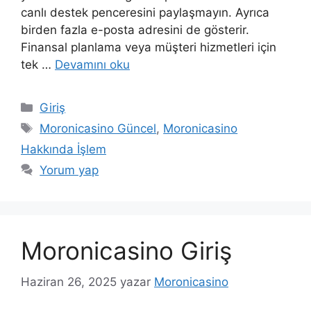
canlı destek penceresini paylaşmayın. Ayrıca
birden fazla e-posta adresini de gösterir.
Finansal planlama veya müşteri hizmetleri için
tek …
Devamını oku
Kategoriler
Giriş
Etiketler
Moronicasino Güncel
,
Moronicasino
Hakkında İşlem
Yorum yap
Moronicasino Giriş
Haziran 26, 2025
yazar
Moronicasino