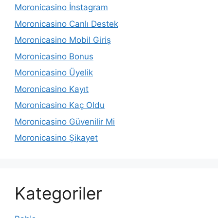
Moronicasino İnstagram
Moronicasino Canlı Destek
Moronicasino Mobil Giriş
Moronicasino Bonus
Moronicasino Üyelik
Moronicasino Kayıt
Moronicasino Kaç Oldu
Moronicasino Güvenilir Mi
Moronicasino Şikayet
Kategoriler