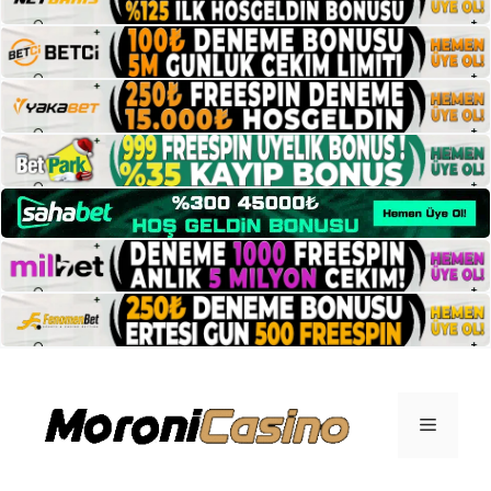
İçeriğe
atla
Menü