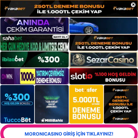
×
MORONICASINO GİRİŞ İÇİN TIKLAYINIZ!