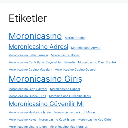
Etiketler
Moronicasino
Moroni Casino
Moronicasino Adresi
Moronicasino Altyapı
Moronicasino Bahis Firması
Moronicasino Bonus
Moronicasino Canlı Bahis Seçenekleri Nelerdir
Moronicasino Canlı Destek
Moronicasino Casino Masaları
Moronicasino Casino Oyunları
Moronicasino Giriş
Moronicasino Giriş Sayfası
Moronicasino Güncel
Moronicasino Güncel Giriş
Moronicasino Güvenilir Bahis
Moronicasino Güvenilir Mi
Moronicasino Hakkında İşlem
Moronicasino Jackpot Masası
Moronicasino Kayıt
Moronicasino Kayıt İşlem
Moronicasino Kaç Oldu
Moronicasino Lisans İşlem
Moronicasino Maç Kuralları