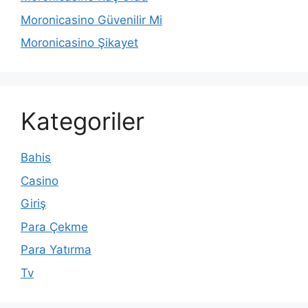
Moronicasino Güvenilir Mi
Moronicasino Şikayet
Kategoriler
Bahis
Casino
Giriş
Para Çekme
Para Yatırma
Tv