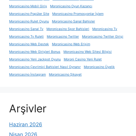
Moronicasino Mobil Giriş
Moronicasino Oyun Kazancı
Moronicasino Popüler Site
Moronicasino Promosyonlar İşlem
Moronicasino Rulet Oyunu
Moronicasino Sanal Bahisler
Moronicasino Sanal Tv
Moronicasino Spor Bahisleri
Moronicasino Tv
Moronicasino Tv Ruleti
Moronicasino Twitter
Moronicasino Twitter Girişi
Moronicasino Web Destek
Moronicasino Web Erişim
Moronicasino Web Girişleri Bonus
Moronicasino Web Sitesi Bilgisi
Moronicasino Yeni Jackpot Oyunu
Moroni Casino Yeni Rulet
Moronicasino Çevrimiçi Bahisleri Nasıl Oynanır
Moronicasino Üyelik
Moronicasino İnstagram
Moronicasino Şikayet
Arşivler
Haziran 2026
Nisan 2026