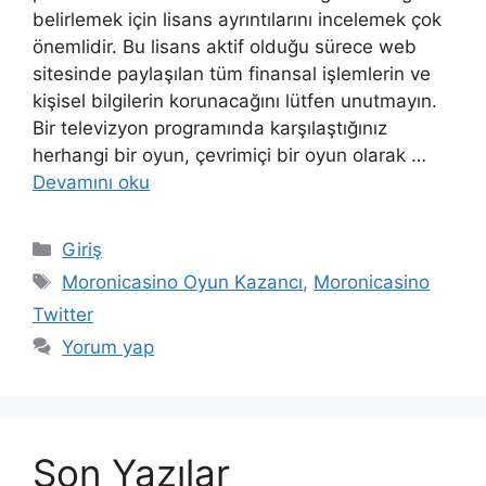
belirlemek için lisans ayrıntılarını incelemek çok
önemlidir. Bu lisans aktif olduğu sürece web
sitesinde paylaşılan tüm finansal işlemlerin ve
kişisel bilgilerin korunacağını lütfen unutmayın.
Bir televizyon programında karşılaştığınız
herhangi bir oyun, çevrimiçi bir oyun olarak …
Devamını oku
Kategoriler
Giriş
Etiketler
Moronicasino Oyun Kazancı
,
Moronicasino
Twitter
Yorum yap
Son Yazılar