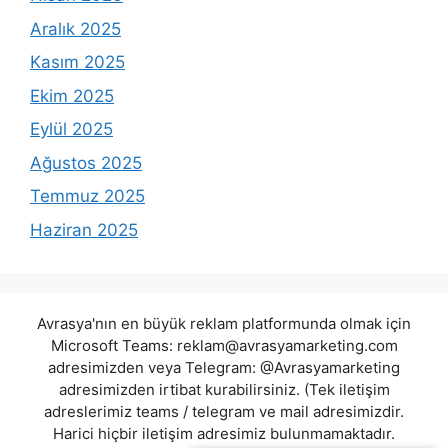
Aralık 2025
Kasım 2025
Ekim 2025
Eylül 2025
Ağustos 2025
Temmuz 2025
Haziran 2025
Avrasya'nın en büyük reklam platformunda olmak için
Microsoft Teams:
reklam@avrasyamarketing.com
adresimizden veya Telegram: @Avrasyamarketing
adresimizden irtibat kurabilirsiniz. (Tek iletişim
adreslerimiz teams / telegram ve mail adresimizdir.
Harici hiçbir iletişim adresimiz bulunmamaktadır.