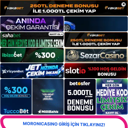
×
MORONICASINO GİRİŞ İÇİN TIKLAYINIZ!