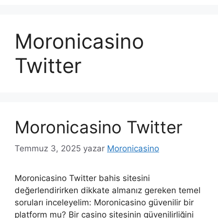
Moronicasino
Twitter
Moronicasino Twitter
Temmuz 3, 2025
yazar
Moronicasino
Moronicasino Twitter bahis sitesini
değerlendirirken dikkate almanız gereken temel
soruları inceleyelim: Moronicasino güvenilir bir
platform mu? Bir casino sitesinin güvenilirliğini