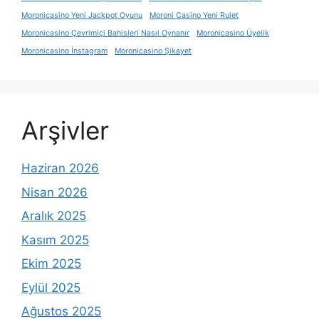
Moronicasino Yeni Jackpot Oyunu
Moroni Casino Yeni Rulet
Moronicasino Çevrimiçi Bahisleri Nasıl Oynanır
Moronicasino Üyelik
Moronicasino İnstagram
Moronicasino Şikayet
Arşivler
Haziran 2026
Nisan 2026
Aralık 2025
Kasım 2025
Ekim 2025
Eylül 2025
Ağustos 2025