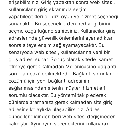
erişebilirsiniz. Giriş yaptıktan sonra web sitesi,
kullanıcıların giriş ekranında seçim
yapabilecekleri bir dizi oyun ve hizmet seçeneği
sunacaktır. Bu seçeneklerden herhangi birini
seçme özgürlüğüne sahipsiniz. Kullanıcılar giriş
adreslerinde güvenlik önlemlerini ayarladıktan
sonra siteye erişim sağlayamayacaktır. Bu
senaryoda web sitesi, kullanıcılarına yeni bir
giriş adresi sunar. Sonuç olarak sitede ikamet
etmeye gerek kalmadan Moronicasino bağlantı
sorunları çözülebilmektedir. Bağlantı sorunlarının
çözümü için yeni bağlantı adresinin
sağlanmasından sitenin müşteri hizmetleri
sorumlu olacaktır. Bu yöntemi takip ederek
günlerce aramanıza gerek kalmadan site giriş
adresine kolaylıkla ulaşabilirsiniz. Adres
güncellendiğinden beri web sitesi değişmeden
kalmıştır. Aynı oyun seçeneklerini kullanarak