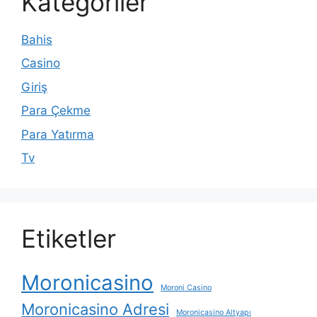
Kategoriler
Bahis
Casino
Giriş
Para Çekme
Para Yatırma
Tv
Etiketler
Moronicasino
Moroni Casino
Moronicasino Adresi
Moronicasino Altyapı