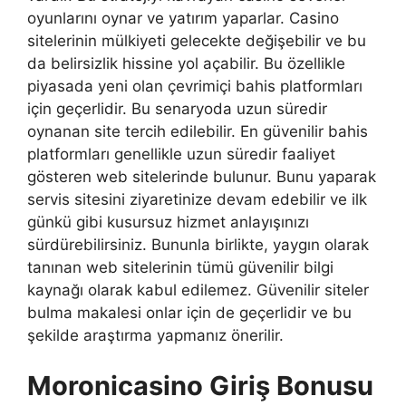
oyunlarını oynar ve yatırım yaparlar. Casino
sitelerinin mülkiyeti gelecekte değişebilir ve bu
da belirsizlik hissine yol açabilir. Bu özellikle
piyasada yeni olan çevrimiçi bahis platformları
için geçerlidir. Bu senaryoda uzun süredir
oynanan site tercih edilebilir. En güvenilir bahis
platformları genellikle uzun süredir faaliyet
gösteren web sitelerinde bulunur. Bunu yaparak
servis sitesini ziyaretinize devam edebilir ve ilk
günkü gibi kusursuz hizmet anlayışınızı
sürdürebilirsiniz. Bununla birlikte, yaygın olarak
tanınan web sitelerinin tümü güvenilir bilgi
kaynağı olarak kabul edilemez. Güvenilir siteler
bulma makalesi onlar için de geçerlidir ve bu
şekilde araştırma yapmanız önerilir.
Moronicasino Giriş Bonusu