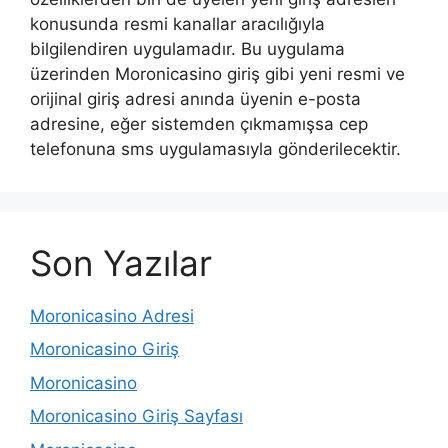
konusunda resmi kanallar aracılığıyla
bilgilendiren uygulamadır. Bu uygulama
üzerinden Moronicasino giriş gibi yeni resmi ve
orijinal giriş adresi anında üyenin e-posta
adresine, eğer sistemden çıkmamışsa cep
telefonuna sms uygulamasıyla gönderilecektir.
Son Yazılar
Moronicasino Adresi
Moronicasino Giriş
Moronicasino
Moronicasino Giriş Sayfası