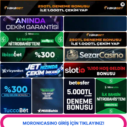
×
MORONICASINO GİRİŞ İÇİN TIKLAYINIZ!