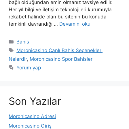
bağlı olduğundan emin olmanız tavsiye edilir.
Her yıl bilgi ve iletişim teknolojileri kurumuyla
rekabet halinde olan bu sitenin bu konuda
temkinli davrandığı …
Devamını oku
Kategoriler
Bahis
Etiketler
Moronicasino Canlı Bahis Seçenekleri
Nelerdir
,
Moronicasino Spor Bahisleri
Yorum yap
Son Yazılar
Moronicasino Adresi
Moronicasino Giriş