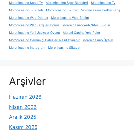
Moronicasino Sanal Tv
Moronicasino Spor Bahisleri
Moronicasino Tv
Moronicasino Tv Ruleti
Moronicasino Twitter
Moronicasino Twitter Girişi
Moronicasino Web Destek
Moronicasino Web Erişim
Moronicasino Web Girişleri Bonus
Moronicasino Web Sitesi Bilgisi
Moronicasino Yeni Jackpot Oyunu
Moroni Casino Yeni Rulet
Moronicasino Çevrimiçi Bahisleri Nasıl Oynanır
Moronicasino Üyelik
Moronicasino İnstagram
Moronicasino Şikayet
Arşivler
Haziran 2026
Nisan 2026
Aralık 2025
Kasım 2025