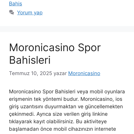
Bahis
Yorum yap
Moronicasino Spor
Bahisleri
Temmuz 10, 2025
yazar
Moronicasino
Moronicasino Spor Bahisleri veya mobil oyunlara
erişmenin tek yöntemi budur. Moronicasino, ios
giriş uzantısını duyurmaktan ve güncellemekten
çekinmedi. Ayrıca size verilen giriş linkine
tıklayarak kayıt olabilirsiniz. Bu aktiviteye
başlamadan önce mobil cihazınızın internete