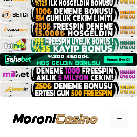
İçeriğe
atla
Menü