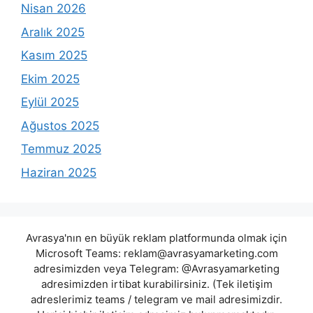
Nisan 2026
Aralık 2025
Kasım 2025
Ekim 2025
Eylül 2025
Ağustos 2025
Temmuz 2025
Haziran 2025
Avrasya'nın en büyük reklam platformunda olmak için
Microsoft Teams:
reklam@avrasyamarketing.com
adresimizden veya Telegram: @Avrasyamarketing
adresimizden irtibat kurabilirsiniz. (Tek iletişim
adreslerimiz teams / telegram ve mail adresimizdir.