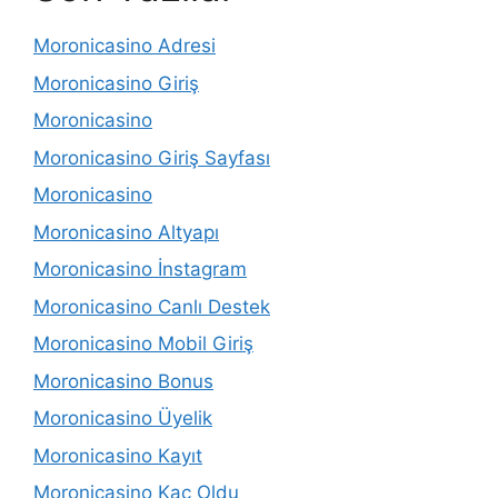
Moronicasino Adresi
Moronicasino Giriş
Moronicasino
Moronicasino Giriş Sayfası
Moronicasino
Moronicasino Altyapı
Moronicasino İnstagram
Moronicasino Canlı Destek
Moronicasino Mobil Giriş
Moronicasino Bonus
Moronicasino Üyelik
Moronicasino Kayıt
Moronicasino Kaç Oldu