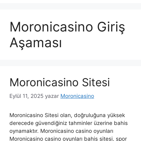
Moronicasino Giriş
Aşaması
Moronicasino Sitesi
Eylül 11, 2025
yazar
Moronicasino
Moronicasino Sitesi olan, doğruluğuna yüksek
derecede güvendiğiniz tahminler üzerine bahis
oynamaktır. Moronicasino casino oyunları
Moronicasino casino oyunları bahis sitesi, spor