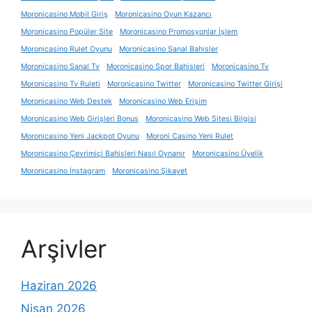
Moronicasino Mobil Giriş
Moronicasino Oyun Kazancı
Moronicasino Popüler Site
Moronicasino Promosyonlar İşlem
Moronicasino Rulet Oyunu
Moronicasino Sanal Bahisler
Moronicasino Sanal Tv
Moronicasino Spor Bahisleri
Moronicasino Tv
Moronicasino Tv Ruleti
Moronicasino Twitter
Moronicasino Twitter Girişi
Moronicasino Web Destek
Moronicasino Web Erişim
Moronicasino Web Girişleri Bonus
Moronicasino Web Sitesi Bilgisi
Moronicasino Yeni Jackpot Oyunu
Moroni Casino Yeni Rulet
Moronicasino Çevrimiçi Bahisleri Nasıl Oynanır
Moronicasino Üyelik
Moronicasino İnstagram
Moronicasino Şikayet
Arşivler
Haziran 2026
Nisan 2026