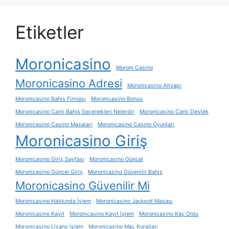
Etiketler
Moronicasino
Moroni Casino
Moronicasino Adresi
Moronicasino Altyapı
Moronicasino Bahis Firması
Moronicasino Bonus
Moronicasino Canlı Bahis Seçenekleri Nelerdir
Moronicasino Canlı Destek
Moronicasino Casino Masaları
Moronicasino Casino Oyunları
Moronicasino Giriş
Moronicasino Giriş Sayfası
Moronicasino Güncel
Moronicasino Güncel Giriş
Moronicasino Güvenilir Bahis
Moronicasino Güvenilir Mi
Moronicasino Hakkında İşlem
Moronicasino Jackpot Masası
Moronicasino Kayıt
Moronicasino Kayıt İşlem
Moronicasino Kaç Oldu
Moronicasino Lisans İşlem
Moronicasino Maç Kuralları