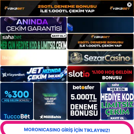
×
MORONICASINO GİRİŞ İÇİN TIKLAYINIZ!