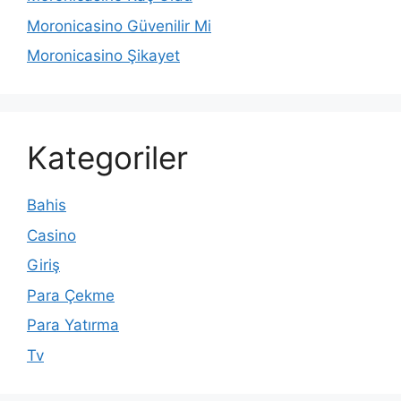
Moronicasino Güvenilir Mi
Moronicasino Şikayet
Kategoriler
Bahis
Casino
Giriş
Para Çekme
Para Yatırma
Tv