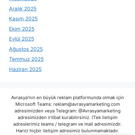
Aralık 2025
Kasım 2025
Ekim 2025
Eylül 2025
Ağustos 2025
Temmuz 2025
Haziran 2025
Avrasya'nın en büyük reklam platformunda olmak için
Microsoft Teams:
reklam@avrasyamarketing.com
adresimizden veya Telegram: @Avrasyamarketing
adresimizden irtibat kurabilirsiniz. (Tek iletişim
adreslerimiz teams / telegram ve mail adresimizdir.
Harici hiçbir iletişim adresimiz bulunmamaktadır.