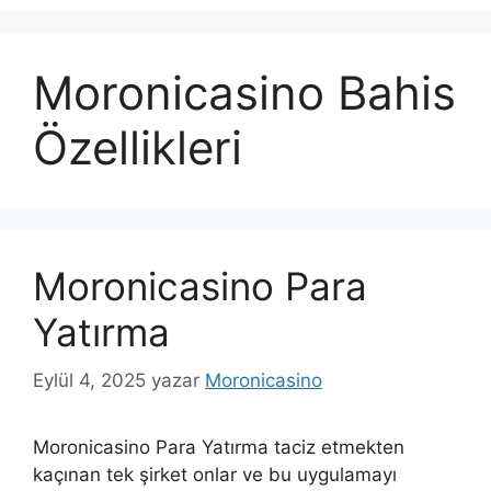
Moronicasino Bahis
Özellikleri
Moronicasino Para
Yatırma
Eylül 4, 2025
yazar
Moronicasino
Moronicasino Para Yatırma taciz etmekten
kaçınan tek şirket onlar ve bu uygulamayı