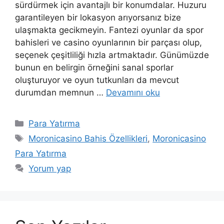
sürdürmek için avantajlı bir konumdalar. Huzuru
garantileyen bir lokasyon arıyorsanız bize
ulaşmakta gecikmeyin. Fantezi oyunlar da spor
bahisleri ve casino oyunlarının bir parçası olup,
seçenek çeşitliliği hızla artmaktadır. Günümüzde
bunun en belirgin örneğini sanal sporlar
oluşturuyor ve oyun tutkunları da mevcut
durumdan memnun …
Devamını oku
Kategoriler
Para Yatırma
Etiketler
Moronicasino Bahis Özellikleri
,
Moronicasino
Para Yatırma
Yorum yap