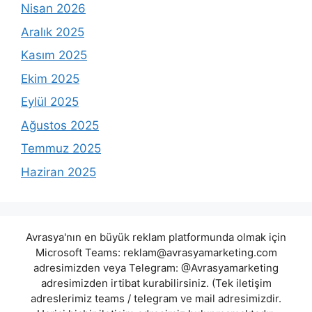
Nisan 2026
Aralık 2025
Kasım 2025
Ekim 2025
Eylül 2025
Ağustos 2025
Temmuz 2025
Haziran 2025
Avrasya'nın en büyük reklam platformunda olmak için
Microsoft Teams:
reklam@avrasyamarketing.com
adresimizden veya Telegram: @Avrasyamarketing
adresimizden irtibat kurabilirsiniz. (Tek iletişim
adreslerimiz teams / telegram ve mail adresimizdir.